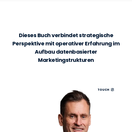
Dieses Buch verbindet strategische
Perspektive mit operativer Erfahrung im
Aufbau datenbasierter
Marketingstrukturen
TOUCH
Dirk Rohweder verfügt über mehr als 30 Jahre
internationale Führungserfahrung in IT,
Telekommunikation und Konsumgüterindustrie,
unter anderem als CIO bei T-Mobile (UK und